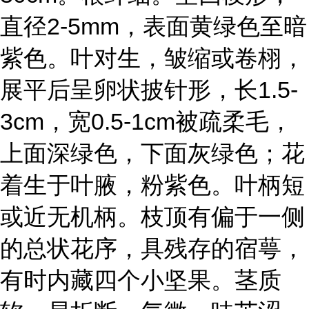
直径2-5mm，表面黄绿色至暗
紫色。叶对生，皱缩或卷栩，
展平后呈卵状披针形，长1.5-
3cm，宽0.5-1cm被疏柔毛，
上面深绿色，下面灰绿色；花
着生于叶腋，粉紫色。叶柄短
或近无机柄。枝顶有偏于一侧
的总状花序，具残存的宿萼，
有时内藏四个小坚果。茎质