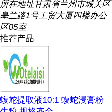
所在地址
甘肃省兰州市城关区
皋兰路1号工贸大厦四楼办公
区05室
推荐产品
蝮蛇提取液10:1 蝮蛇浸膏粉
生粉 规格齐全