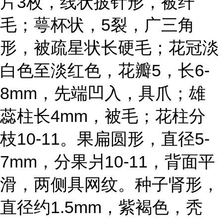
片3枚，线状披针形，被纤
毛；萼杯状，5裂，广三角
形，被疏星状长硬毛；花冠淡
白色至淡红色，花瓣5，长6-
8mm，先端凹入，具爪；雄
蕊柱长4mm，被毛；花柱分
枝10-11。果扁圆形，直径5-
7mm，分果爿10-11，背面平
滑，两侧具网纹。种子肾形，
直径约1.5mm，紫褐色，秃