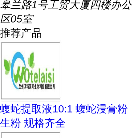
皋兰路1号工贸大厦四楼办公
区05室
推荐产品
蝮蛇提取液10:1 蝮蛇浸膏粉
生粉 规格齐全