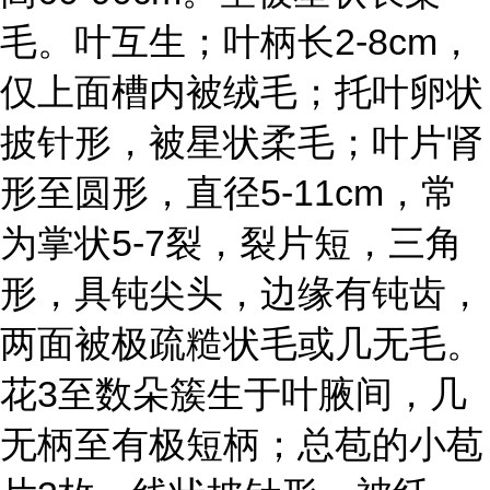
毛。叶互生；叶柄长2-8cm，
仅上面槽内被绒毛；托叶卵状
披针形，被星状柔毛；叶片肾
形至圆形，直径5-11cm，常
为掌状5-7裂，裂片短，三角
形，具钝尖头，边缘有钝齿，
两面被极疏糙状毛或几无毛。
花3至数朵簇生于叶腋间，几
无柄至有极短柄；总苞的小苞