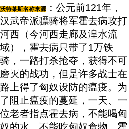
：公元前121年，
沃特莱斯名称来源
汉武帝派骠骑将军霍去病攻打
河西（今河西走廊及湟水流
域），霍去病只带了1万铁
骑，一路打杀抢夺，获得不可
磨灭的战功，但是许多战士在
路上得了匈奴设防的瘟疫。为
了阻止瘟疫的蔓延，一天、一
位老者指点霍去病，不能喝匈
奴的水、不能吃匈奴食物。霍