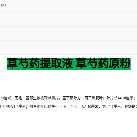
 30:1
草芍药
提取液
草芍药
原粉
0厘米，无毛，基部生数枚鞘状鳞片。茎下部叶为二回三出复叶；叶片长14-28厘米；顶生
长1-2厘米；侧生小叶比顶生小叶小，同形，长5-10厘米，宽4.5-7厘米，具短柄