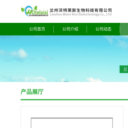
公司首页
公司介绍
公司动态
产品展厅