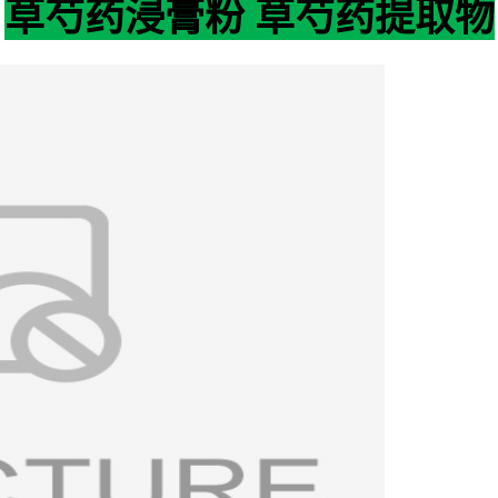
草芍药
浸膏粉
草芍药
提取物