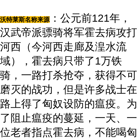
：公元前121年，
沃特莱斯名称来源
汉武帝派骠骑将军霍去病攻打
河西（今河西走廊及湟水流
域），霍去病只带了1万铁
骑，一路打杀抢夺，获得不可
磨灭的战功，但是许多战士在
路上得了匈奴设防的瘟疫。为
了阻止瘟疫的蔓延，一天、一
位老者指点霍去病，不能喝匈