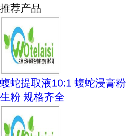
推荐产品
蝮蛇提取液10:1 蝮蛇浸膏粉
生粉 规格齐全