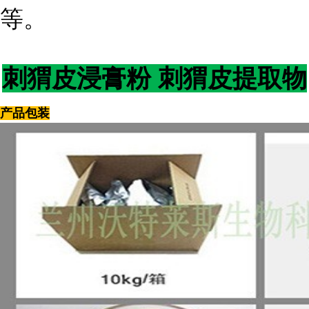
等。
刺猬皮浸膏粉 刺猬皮提取物
产品包装