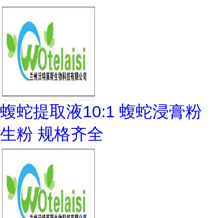
蝮蛇提取液10:1 蝮蛇浸膏粉
生粉 规格齐全