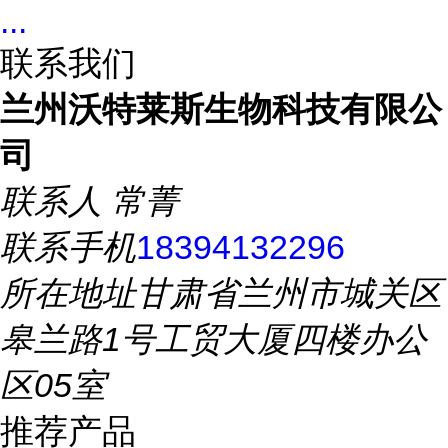
...
联系我们
兰州沃特莱斯生物科技有限公
司
联系人
常菁
联系手机
18394132296
所在地址
甘肃省兰州市城关区
皋兰路1号工贸大厦四楼办公
区05室
推荐产品