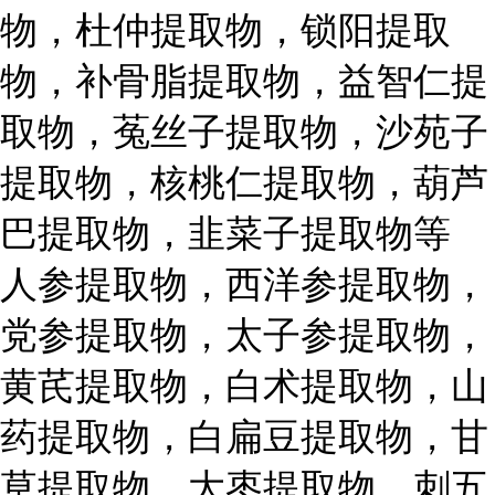
物，杜仲提取物，锁阳提取
物，补骨脂提取物，益智仁提
取物，菟丝子提取物，沙苑子
提取物，核桃仁提取物，葫芦
巴提取物，韭菜子提取物等
人参提取物，西洋参提取物，
党参提取物，太子参提取物，
黄芪提取物，白术提取物，山
药提取物，白扁豆提取物，甘
草提取物，大枣提取物，刺五