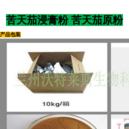
苦天茄浸膏粉 苦天茄原粉
产品包装