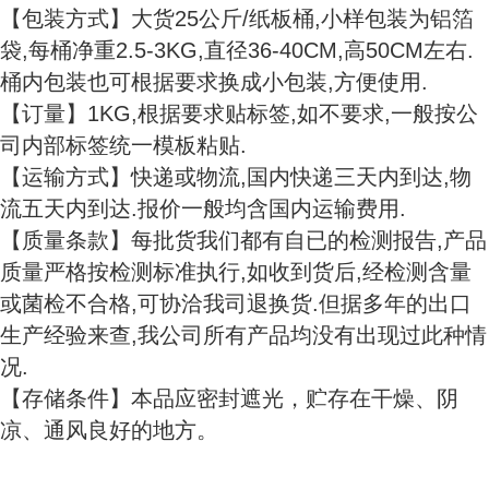
【包装方式】大货25公斤/纸板桶,小样包装为铝箔
袋,每桶净重2.5-3KG,直径36-40CM,高50CM左右.
桶内包装也可根据要求换成小包装,方便使用.
【订量】1KG,根据要求贴标签,如不要求,一般按公
司内部标签统一模板粘贴.
【运输方式】快递或物流,国内快递三天内到达,物
流五天内到达.报价一般均含国内运输费用.
【质量条款】每批货我们都有自已的检测报告,产品
质量严格按检测标准执行,如收到货后,经检测含量
或菌检不合格,可协洽我司退换货.但据多年的出口
生产经验来查,我公司所有产品均没有出现过此种情
况.
【存储条件】本品应密封遮光，贮存在干燥、阴
凉、通风良好的地方。