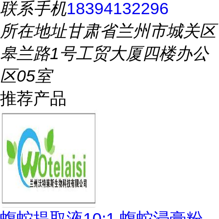
联系手机
18394132296
所在地址
甘肃省兰州市城关区
皋兰路1号工贸大厦四楼办公
区05室
推荐产品
蝮蛇提取液10:1 蝮蛇浸膏粉