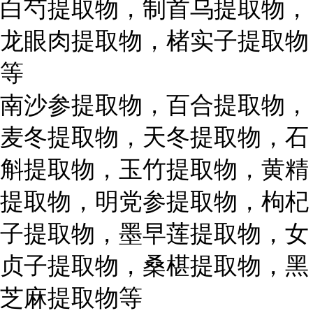
白芍提取物，制首乌提取物，
龙眼肉提取物，楮实子提取物
等
南沙参提取物，百合提取物，
麦冬提取物，天冬提取物，石
斛提取物，玉竹提取物，黄精
提取物，明党参提取物，枸杞
子提取物，墨早莲提取物，女
贞子提取物，桑椹提取物，黑
芝麻提取物等