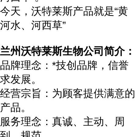
今天，沃特莱斯产品就是“黄
河水、河西草”
兰州沃特莱斯生物公司简介：
品牌理念：*技创品牌，信誉
求发展。
经营宗旨：为顾客提供满意的
产品。
服务理念：真诚、主动、周
到、规范。