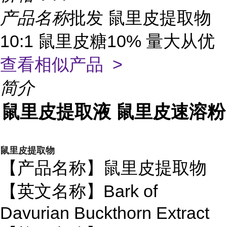
产品名称
批发 鼠里皮提取物
10:1 鼠里皮糖10% 量大从优
查看相似产品 >
简介
鼠里皮提取液 鼠里皮速溶粉
鼠里皮提取物
【产品名称】鼠里皮提取物
【英文名称】Bark of
Davurian Buckthorn Extract