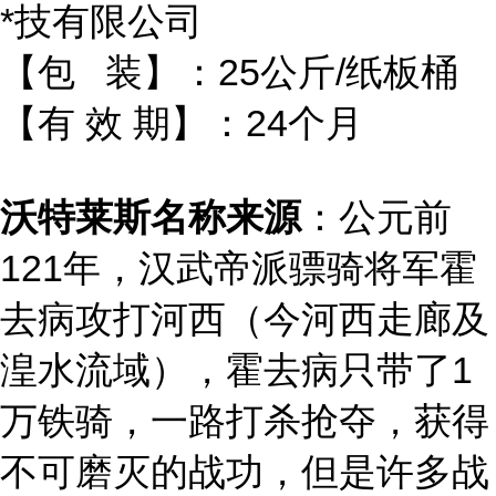
*技有限公司
【包 装】：25公斤/纸板桶
【有 效 期】：24个月
沃特莱斯名称来源
：公元前
121年，汉武帝派骠骑将军霍
去病攻打河西（今河西走廊及
湟水流域），霍去病只带了1
万铁骑，一路打杀抢夺，获得
不可磨灭的战功，但是许多战