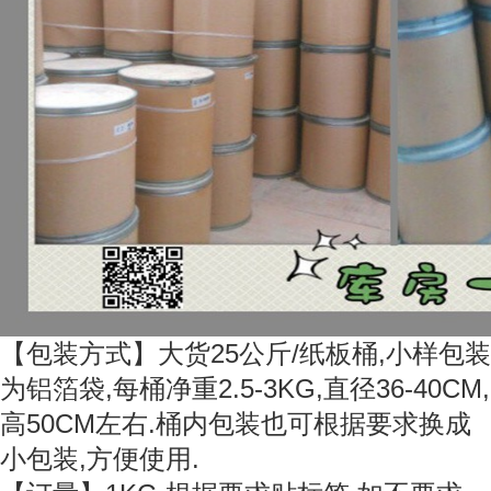
【包装方式】大货25公斤/纸板桶,小样包装
为铝箔袋,每桶净重2.5-3KG,直径36-40CM,
高50CM左右.桶内包装也可根据要求换成
小包装,方便使用.