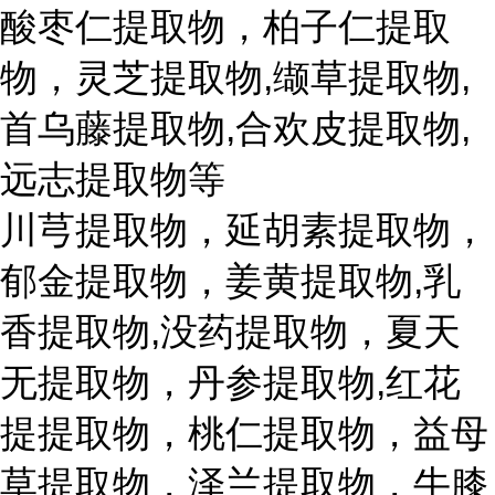
酸枣仁提取物，柏子仁提取
物，灵芝提取物,缬草提取物,
首乌藤提取物,合欢皮提取物,
远志提取物等
川芎提取物，延胡素提取物，
郁金提取物，姜黄提取物,乳
香提取物,没药提取物，夏天
无提取物，丹参提取物,红花
提提取物，桃仁提取物，益母
草提取物，泽兰提取物，牛膝