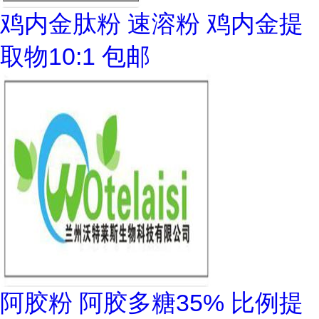
鸡内金肽粉 速溶粉 鸡内金提
取物10:1 包邮
阿胶粉 阿胶多糖35% 比例提