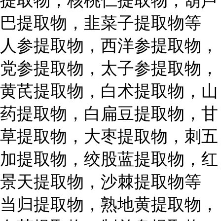
提取物，核桃仁提取物，葫芦
巴提取物，韭菜子提取物等
人参提取物，西洋参提取物，
党参提取物，太子参提取物，
黄芪提取物，白术提取物，山
药提取物，白扁豆提取物，甘
草提取物，大枣提取物，刺五
加提取物，绞股蓝提取物，红
景天提取物，沙棘提取物等
当归提取物，熟地黄提取物，