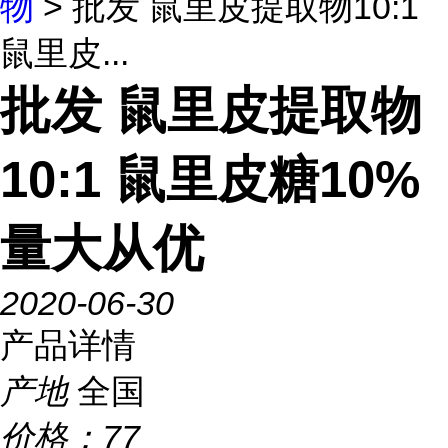
物
> 批发 鼠里皮提取物10:1
鼠里皮...
批发 鼠里皮提取物
10:1 鼠里皮糖10%
量大从优
2020-06-30
产品详情
产地
全国
价格：
77