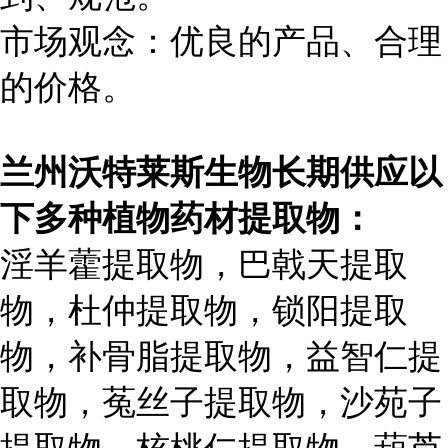
市场观念：优良的产品、合理
的价格。
兰州沃特莱斯生物长期供应以
下多种植物药材提取物：
淫羊藿提取物，巴戟天提取
物，杜仲提取物，锁阳提取
物，补骨脂提取物，益智仁提
取物，菟丝子提取物，沙苑子