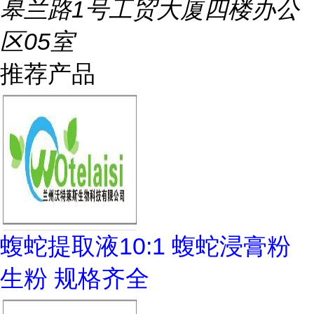
皋兰路1号工贸大厦四楼办公
区05室
推荐产品
蝮蛇提取液10:1 蝮蛇浸膏粉
生粉 规格齐全