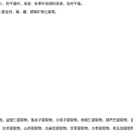
oba L．的干燥叶。采收：秋季叶尚绿时采收，及时干燥。
卜素及钙、磷、硼、硒等矿物元素等。
物，益智仁提取物，菟丝子提取物，沙苑子提取物，核桃仁提取物，葫芦巴提取物，
，白术提取物，山药提取物，白扁豆提取物，甘草提取物，大枣提取物，刺五加提取