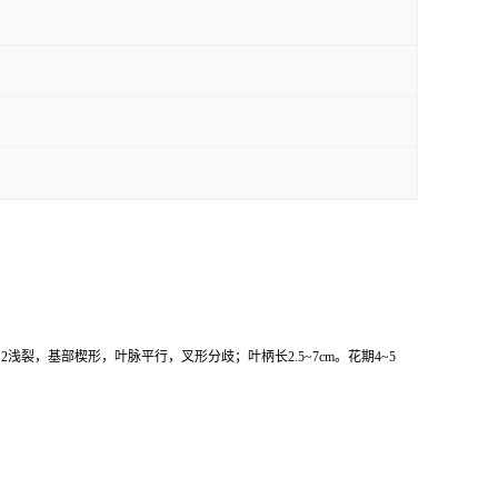
浅裂，基部楔形，叶脉平行，叉形分歧；叶柄长2.5~7cm。花期4~5