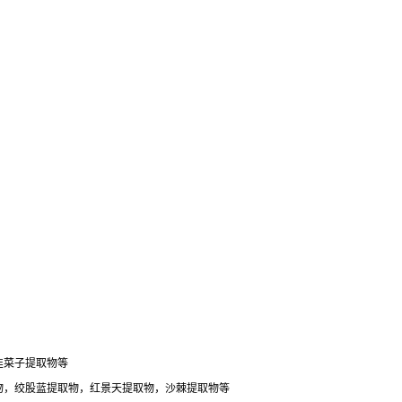
韭菜子提取物等
物，绞股蓝提取物，红景天提取物，沙棘提取物等