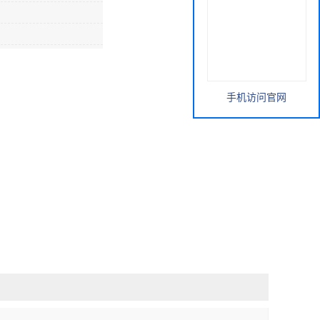
手机访问官网