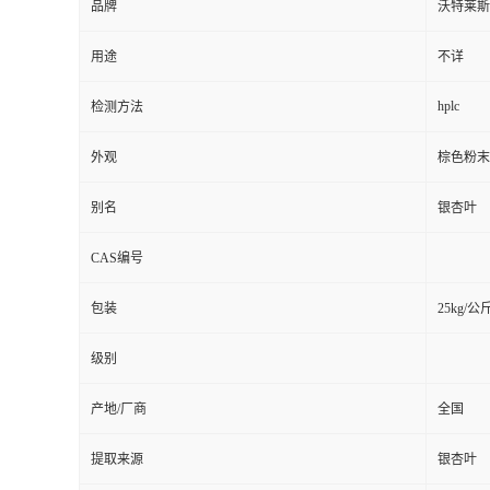
品牌
沃特莱斯
用途
不详
hplc
检测方法
外观
棕色粉末
别名
银杏叶
CAS编号
包装
25kg/公
级别
产地/厂商
全国
提取来源
银杏叶