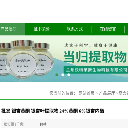
产品展厅
证书荣誉
联系方式
在线留言
您当前的位置：
网站首页
>
产品展厅
>
高含
批发 银杏黄酮 银杏叶提取物 24%黄酮 6%银杏内酯
起订量 (千克)
价格