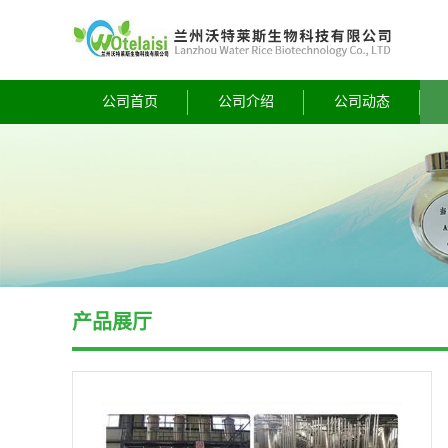
公司首页
公司介绍
公司动态
产品展厅