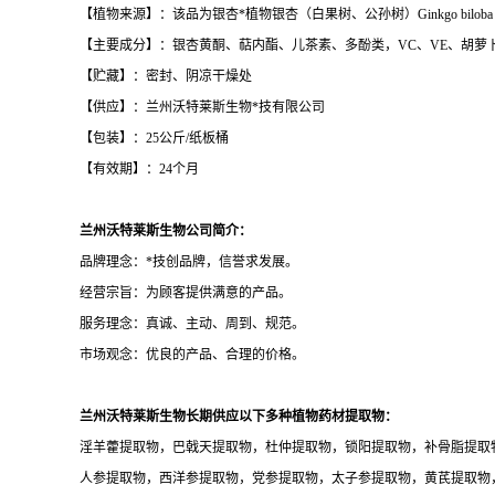
【植物来源】：该品为银杏*植物银杏（白果树、公孙树）Ginkgo bil
【主要成分】：银杏黄酮、萜内酯、儿茶素、多酚类，VC、VE、胡萝
【贮藏】：密封、阴凉干燥处
【供应】：兰州沃特莱斯生物*技有限公司
【包装】：25公斤/纸板桶
【有效期】：24个月
兰州沃特莱斯生物公司简介：
品牌理念：*技创品牌，信誉求发展。
经营宗旨：为顾客提供满意的产品。
服务理念：真诚、主动、周到、规范。
市场观念：优良的产品、合理的价格。
兰州沃特莱斯生物长期供应以下多种植物药材提取物：
淫羊藿提取物，巴戟天提取物，杜仲提取物，锁阳提取物，补骨脂提取
人参提取物，西洋参提取物，党参提取物，太子参提取物，黄芪提取物