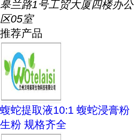
皋兰路1号工贸大厦四楼办公
区05室
推荐产品
蝮蛇提取液10:1 蝮蛇浸膏粉
生粉 规格齐全