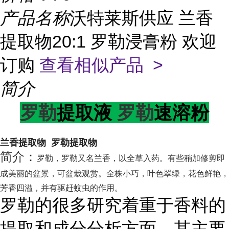
产品名称
沃特莱斯供应 兰香
提取物20:1 罗勒浸膏粉 欢迎
订购
查看相似产品 >
简介
罗勒
提取液
罗勒
速溶粉
兰香提取物 罗勒提取物
简介：
罗勒，罗勒又名兰香，以全草入药。有些稍加修剪即
成美丽的盆景，可盆栽观赏。全株小巧，叶色翠绿，花色鲜艳，
芳香四溢，并有驱赶蚊虫的作用。
罗勒的很多研究着重于香料的
提取和成分分析方面。其主要